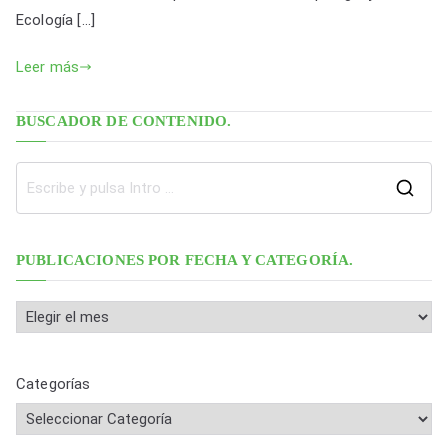
Ecología […]
k
Leer más
BUSCADOR DE CONTENIDO.
B
u
s
PUBLICACIONES POR FECHA Y CATEGORÍA.
c
a
P
r
u
:
b
Categorías
l
i