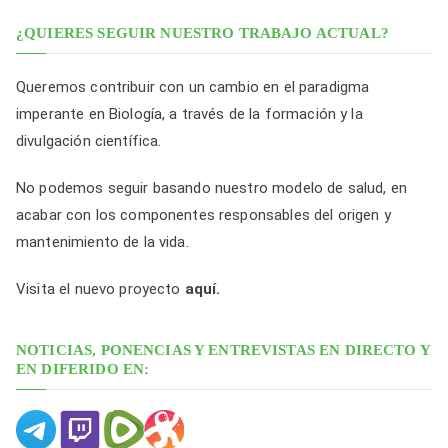
c
a
¿QUIERES SEGUIR NUESTRO TRABAJO ACTUAL?
c
i
Queremos contribuir con un cambio en el paradigma
o
imperante en Biología, a través de la formación y la
n
divulgación científica.
e
No podemos seguir basando nuestro modelo de salud, en
s
acabar con los componentes responsables del origen y
p
mantenimiento de la vida.
o
r
Visita el nuevo proyecto
aquí.
f
e
NOTICIAS, PONENCIAS Y ENTREVISTAS EN DIRECTO Y
c
EN DIFERIDO EN:
h
a
y