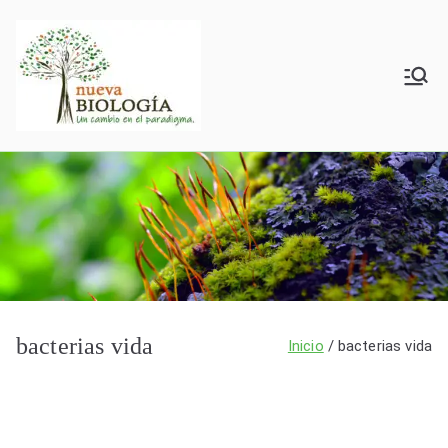
Saltar
al
contenido
Nueva
BxV
Biología
bacterias vida
Inicio
bacterias vida