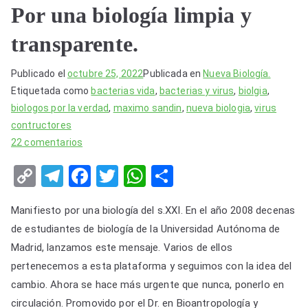
Por una biología limpia y
transparente.
Publicado el
octubre 25, 2022
Publicada en
Nueva Biología.
Etiquetada como
bacterias vida
,
bacterias y virus
,
biolgia
,
biologos por la verdad
,
maximo sandin
,
nueva biologia
,
virus
contructores
en
22 comentarios
Por
C
T
F
T
W
S
una
o
el
a
wi
h
h
biología
Manifiesto por una biología del s.XXI. En el año 2008 decenas
limpia
p
e
c
tt
at
ar
y
de estudiantes de biología de la Universidad Autónoma de
y
gr
e
er
s
e
transparente.
Madrid, lanzamos este mensaje. Varios de ellos
Li
a
b
A
pertenecemos a esta plataforma y seguimos con la idea del
n
m
o
p
cambio. Ahora se hace más urgente que nunca, ponerlo en
k
o
p
circulación. Promovido por el Dr. en Bioantropología y