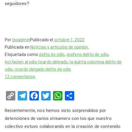
seguidores?
Por
bioadmin
Publicado el
octubre 1, 2022
Publicada en
Noticias y artículos de opinión.
Etiquetada como
delito de odio
,
grafeno delito de odio
,
incitacion al odio ricardo delgado
,
la quinta columna delito de
odio
,
ricardo delgado delito de odio
en
12 comentarios
Incitación
al
C
T
F
T
W
S
odio
o
el
a
wi
h
h
y
Recientemente, nos hemos visto sorprendidos por
p
e
c
tt
at
ar
amenazas,
detenciones de varios
streamers
con los que nuestro
¿por
y
gr
e
er
s
e
colectivo estuvo colaborando en la creación de contenido
un