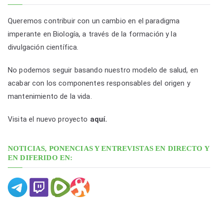
c
i
Queremos contribuir con un cambio en el paradigma
o
imperante en Biología, a través de la formación y la
n
divulgación científica.
e
No podemos seguir basando nuestro modelo de salud, en
s
acabar con los componentes responsables del origen y
p
mantenimiento de la vida.
o
r
Visita el nuevo proyecto
aquí.
f
e
NOTICIAS, PONENCIAS Y ENTREVISTAS EN DIRECTO Y
c
EN DIFERIDO EN:
h
a
y
c
a