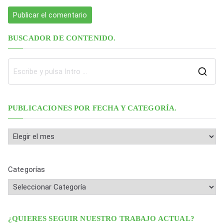
BUSCADOR DE CONTENIDO.
B
u
s
PUBLICACIONES POR FECHA Y CATEGORÍA.
c
a
P
r
u
:
b
Categorías
l
i
c
a
¿QUIERES SEGUIR NUESTRO TRABAJO ACTUAL?