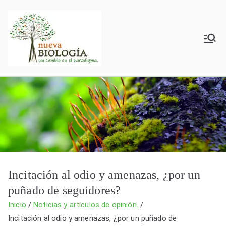
Saltar
al
contenido
Nueva
BxV
Biología
Incitación al odio y amenazas, ¿por un
puñado de seguidores?
Inicio
Noticias y artículos de opinión.
Incitación al odio y amenazas, ¿por un puñado de