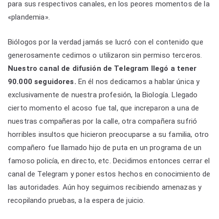
Li
a
b
A
para sus respectivos canales, en los peores momentos de la
puñado
n
m
o
p
«plandemia».
de
k
o
p
seguidores?
Biólogos por la verdad jamás se lucró con el contenido que
k
generosamente cedimos o utilizaron sin permiso terceros.
Nuestro canal de difusión de Telegram llegó a tener
90.000 seguidores.
En él nos dedicamos a hablar única y
exclusivamente de nuestra profesión, la Biología. Llegado
cierto momento el acoso fue tal, que increparon a una de
nuestras compañeras por la calle, otra compañera sufrió
horribles insultos que hicieron preocuparse a su familia, otro
compañero fue llamado hijo de puta en un programa de un
famoso policía, en directo, etc. Decidimos entonces cerrar el
canal de Telegram y poner estos hechos en conocimiento de
las autoridades. Aún hoy seguimos recibiendo amenazas y
recopilando pruebas, a la espera de juicio.