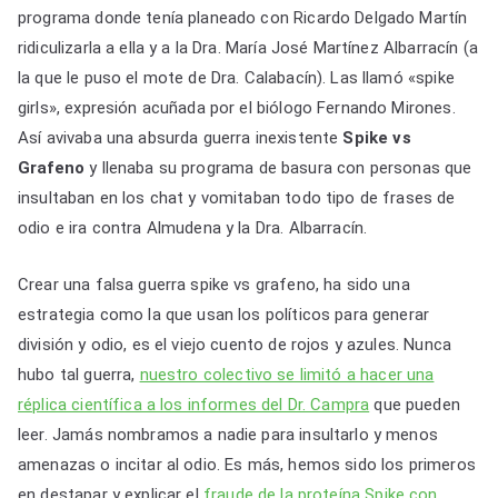
programa donde tenía planeado con Ricardo Delgado Martín
ridiculizarla a ella y a la Dra. María José Martínez Albarracín (a
la que le puso el mote de Dra. Calabacín). Las llamó «spike
girls», expresión acuñada por el biólogo Fernando Mirones.
Así avivaba una absurda guerra inexistente
Spike vs
Grafeno
y llenaba su programa de basura con personas que
insultaban en los chat y vomitaban todo tipo de frases de
odio e ira contra Almudena y la Dra. Albarracín.
Crear una falsa guerra spike vs grafeno, ha sido una
estrategia como la que usan los políticos para generar
división y odio, es el viejo cuento de rojos y azules. Nunca
hubo tal guerra,
nuestro colectivo se limitó a hacer una
réplica científica a los informes del Dr. Campra
que pueden
leer. Jamás nombramos a nadie para insultarlo y menos
amenazas o incitar al odio. Es más, hemos sido los primeros
en destapar y explicar el
fraude de la proteína Spike con