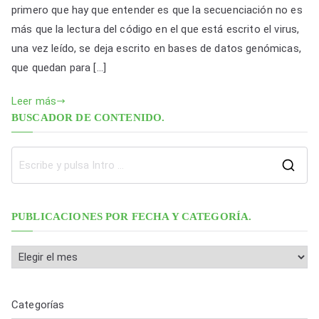
y
gr
e
er
s
e
no
primero que hay que entender es que la secuenciación no es
Li
a
b
A
tener
más que la lectura del código en el que está escrito el virus,
n
m
o
p
cultivos
una vez leído, se deja escrito en bases de datos genómicas,
del
k
o
p
que quedan para […]
virus
k
SARS
Leer más
CoV
BUSCADOR DE CONTENIDO.
2.
B
u
s
PUBLICACIONES POR FECHA Y CATEGORÍA.
c
a
P
r
u
:
b
Categorías
l