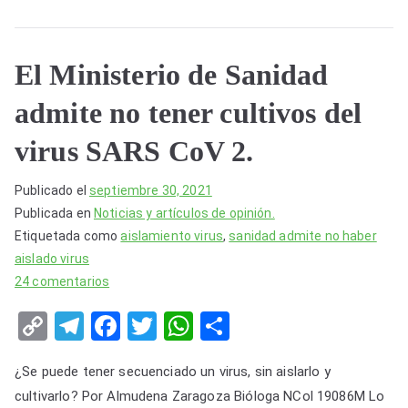
k
El Ministerio de Sanidad
admite no tener cultivos del
virus SARS CoV 2.
Publicado el
septiembre 30, 2021
Publicada en
Noticias y artículos de opinión.
Etiquetada como
aislamiento virus
,
sanidad admite no haber
aislado virus
en
24 comentarios
El
C
T
F
T
W
S
Ministerio
o
el
a
wi
h
h
de
¿Se puede tener secuenciado un virus, sin aislarlo y
Sanidad
p
e
c
tt
at
ar
admite
cultivarlo? Por Almudena Zaragoza Bióloga NCol 19086M Lo