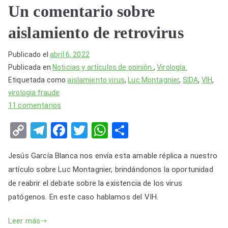
Un comentario sobre
aislamiento de retrovirus
Publicado el
abril 6, 2022
Publicada en
Noticias y artículos de opinión.
,
Virología.
Etiquetada como
aislamiento virus
,
Luc Montagnier
,
SIDA
,
VIH
,
virologia fraude
en
11 comentarios
Un
C
T
F
T
W
S
comentario
o
el
a
wi
h
h
sobre
Jesús García Blanca nos envía esta amable réplica a nuestro
aislamiento
p
e
c
tt
at
ar
de
artículo sobre Luc Montagnier, brindándonos la oportunidad
y
gr
e
er
s
e
retrovirus
de reabrir el debate sobre la existencia de los virus
Li
a
b
A
patógenos. En este caso hablamos del VIH.
n
m
o
p
Leer más
k
o
p