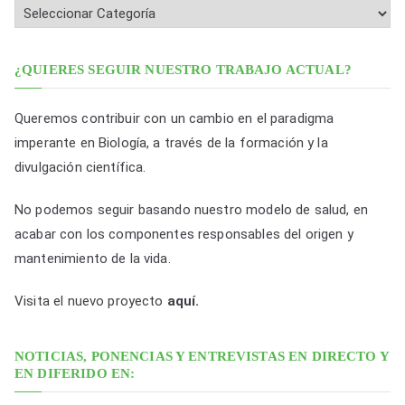
i
c
a
¿QUIERES SEGUIR NUESTRO TRABAJO ACTUAL?
c
i
Queremos contribuir con un cambio en el paradigma
o
imperante en Biología, a través de la formación y la
n
divulgación científica.
e
No podemos seguir basando nuestro modelo de salud, en
s
acabar con los componentes responsables del origen y
p
mantenimiento de la vida.
o
r
Visita el nuevo proyecto
aquí.
f
e
NOTICIAS, PONENCIAS Y ENTREVISTAS EN DIRECTO Y
c
EN DIFERIDO EN:
h