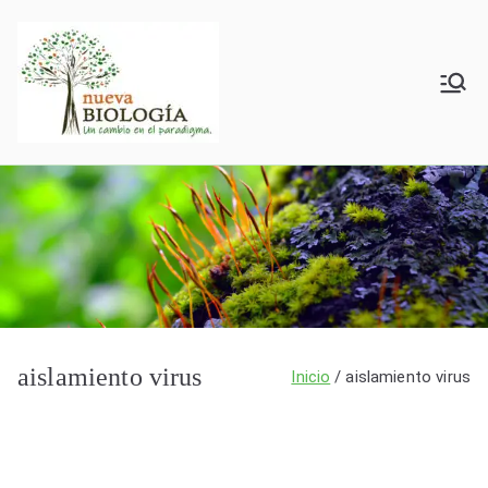
Saltar
al
contenido
Nueva
BxV
Biología
aislamiento virus
Inicio
aislamiento virus