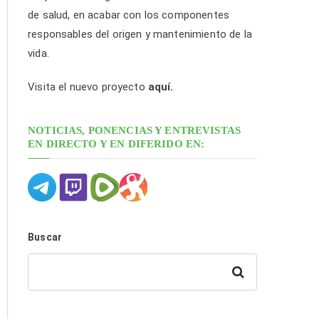
p
de salud, en acabar con los componentes
o
responsables del origen y mantenimiento de la
r
vida.
f
e
Visita el nuevo proyecto
aquí.
c
h
NOTICIAS, PONENCIAS Y ENTREVISTAS
a
EN DIRECTO Y EN DIFERIDO EN:
y
c
a
t
e
Buscar
g
o
Buscar
r
í