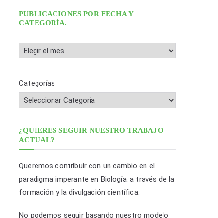
s
PUBLICACIONES POR FECHA Y
CATEGORÍA.
c
a
P
r
u
:
b
Categorías
l
i
c
a
¿QUIERES SEGUIR NUESTRO TRABAJO
ACTUAL?
c
i
Queremos contribuir con un cambio en el
o
paradigma imperante en Biología, a través de la
n
formación y la divulgación científica.
e
s
No podemos seguir basando nuestro modelo