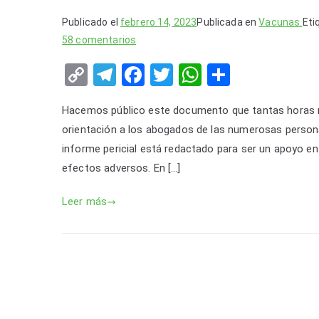
Publicado el
febrero 14, 2023
Publicada en
Vacunas.
Eti
en
58 comentarios
Informe
C
T
F
T
W
S
pericial.
o
el
a
wi
h
h
Corminaty,
Hacemos público este documento que tantas horas n
producto
p
e
c
tt
at
ar
inyectable
orientación a los abogados de las numerosas persona
y
gr
e
er
s
e
BNT162b2
informe pericial está redactado para ser un apoyo en
Li
a
b
A
de
efectos adversos. En […]
n
m
o
p
Pfizer-
BioNTech.
Leer más
k
o
p
Componentes
k
y
efectos
adversos
relacionados.