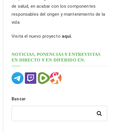
p
de salud, en acabar con los componentes
o
responsables del origen y mantenimiento de la
r
vida.
f
e
Visita el nuevo proyecto
aquí.
c
h
NOTICIAS, PONENCIAS Y ENTREVISTAS
a
EN DIRECTO Y EN DIFERIDO EN:
y
c
a
t
e
Buscar
g
o
Buscar
r
í