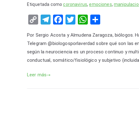
Etiquetada como
coronavirus
,
emociones
,
manipulacio
C
T
F
T
W
S
o
el
a
wi
h
h
Por Sergio Acosta y Almudena Zaragoza, biólogos. H
p
e
c
tt
at
ar
Telegram @biologosporlaverdad sobre qué son las em
y
gr
e
er
s
e
según la neurociencia es un proceso continuo y mul
Li
a
b
A
conductual, somático/fisiológico y subjetivo (incluida
n
m
o
p
Leer más
k
o
p
k