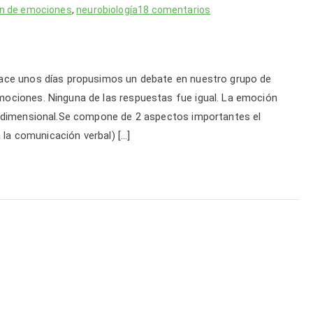
en
n de emociones
,
neurobiología
18 comentarios
Qué
son
las
ace unos días propusimos un debate en nuestro grupo de
emociones
y
ociones. Ninguna de las respuestas fue igual. La emoción
cómo
tidimensional.Se compone de 2 aspectos importantes el
nos
 la comunicación verbal) […]
manipulan
a
través
de
ellas.