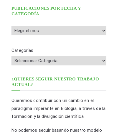
s
PUBLICACIONES POR FECHA Y
CATEGORÍA.
c
a
P
r
u
:
b
Categorías
l
i
c
a
¿QUIERES SEGUIR NUESTRO TRABAJO
ACTUAL?
c
i
Queremos contribuir con un cambio en el
o
paradigma imperante en Biología, a través de la
n
formación y la divulgación científica.
e
s
No podemos seguir basando nuestro modelo