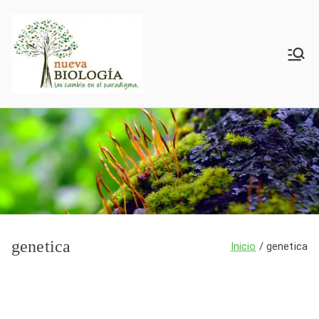
Saltar
al
contenido
Nueva
BxV
Biología
genetica
Inicio
genetica