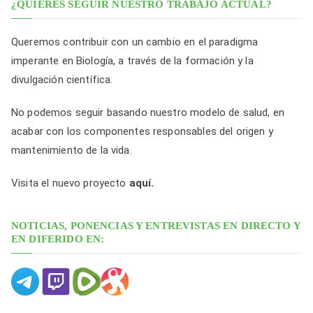
a
¿QUIERES SEGUIR NUESTRO TRABAJO ACTUAL?
c
i
Queremos contribuir con un cambio en el paradigma
o
imperante en Biología, a través de la formación y la
n
divulgación científica.
e
No podemos seguir basando nuestro modelo de salud, en
s
acabar con los componentes responsables del origen y
p
mantenimiento de la vida.
o
r
Visita el nuevo proyecto
aquí.
f
e
NOTICIAS, PONENCIAS Y ENTREVISTAS EN DIRECTO Y
c
EN DIFERIDO EN:
h
a
y
c