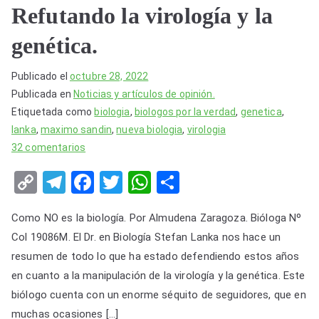
Refutando la virología y la
genética.
Publicado el
octubre 28, 2022
Publicada en
Noticias y artículos de opinión.
Etiquetada como
biologia
,
biologos por la verdad
,
genetica
,
lanka
,
maximo sandin
,
nueva biologia
,
virologia
en
32 comentarios
Refutando
C
T
F
T
W
S
la
o
el
a
wi
h
h
virología
Como NO es la biología. Por Almudena Zaragoza. Bióloga Nº
y
p
e
c
tt
at
ar
la
Col 19086M. El Dr. en Biología Stefan Lanka nos hace un
y
gr
e
er
s
e
genética.
resumen de todo lo que ha estado defendiendo estos años
Li
a
b
A
en cuanto a la manipulación de la virología y la genética. Este
n
m
o
p
biólogo cuenta con un enorme séquito de seguidores, que en
k
o
p
muchas ocasiones […]