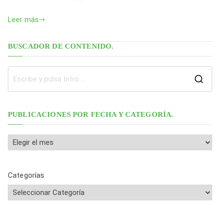
k
Leer más
BUSCADOR DE CONTENIDO.
B
u
s
PUBLICACIONES POR FECHA Y CATEGORÍA.
c
a
P
r
u
:
b
Categorías
l
i
c