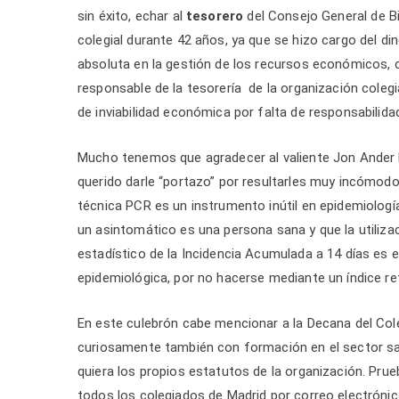
sin éxito, echar al
tesorero
del Consejo General de Bi
colegial durante 42 años, ya que se hizo cargo del d
absoluta en la gestión de los recursos económicos, 
responsable de la tesorería de la organización coleg
de inviabilidad económica por falta de responsabilidad
Mucho tenemos que agradecer al valiente Jon Ander 
querido darle “portazo” por resultarles muy incómodo
técnica PCR es un instrumento inútil en epidemiología
un asintomático es una persona sana y que la utilizac
estadístico de la Incidencia Acumulada a 14 días es e
epidemiológica, por no hacerse mediante un índice re
En este culebrón cabe mencionar a la Decana del Cole
curiosamente también con formación en el sector san
quiera los propios estatutos de la organización. Prue
todos los colegiados de Madrid por correo electróni