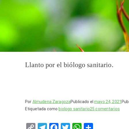
Llanto por el biólogo sanitario.
Por
Almudena Zaragoza
Publicado el
mayo 24, 2021
Pub
en
Etiquetada como
biologo sanitario
25 comentarios
Llan
por
C
T
F
T
W
S