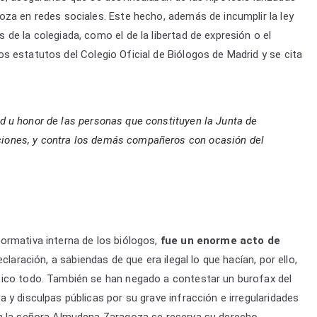
za en redes sociales. Este hecho, además de incumplir la ley
de la colegiada, como el de la libertad de expresión o el
s estatutos del Colegio Oficial de Biólogos de Madrid y se cita
dad u honor de las personas que constituyen la Junta de
nciones, y contra los demás compañeros con ocasión del
ormativa interna de los biólogos,
fue un enorme acto de
eclaración, a sabiendas de que era ilegal lo que hacían, por ello,
tico todo. También se han negado a contestar un burofax del
y disculpas públicas por su grave infracción e irregularidades
én la señora Almudena Zaragoza se reserva su derecho