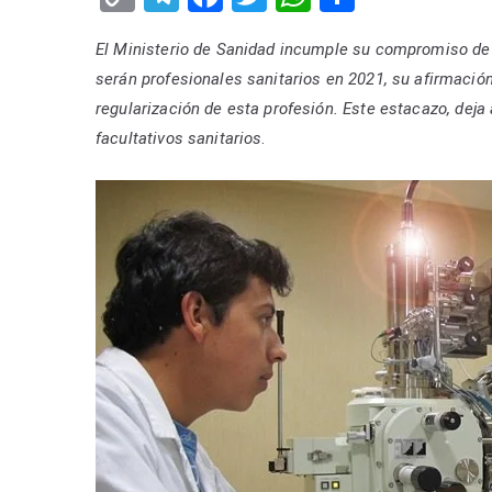
el
o
el
a
wi
h
h
biól
El Ministerio de Sanidad incumple su compromiso de r
p
e
c
tt
at
ar
sanit
serán profesionales sanitarios en 2021, su afirmació
y
gr
e
er
s
e
regularización de esta profesión.
Este estacazo, deja
Li
a
b
A
facultativos sanitarios
.
n
m
o
p
k
o
p
k