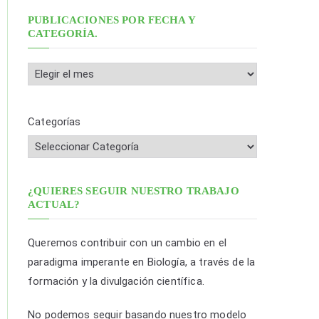
s
PUBLICACIONES POR FECHA Y
CATEGORÍA.
c
a
P
r
u
:
b
Categorías
l
i
c
a
¿QUIERES SEGUIR NUESTRO TRABAJO
ACTUAL?
c
i
Queremos contribuir con un cambio en el
o
paradigma imperante en Biología, a través de la
n
formación y la divulgación científica.
e
s
No podemos seguir basando nuestro modelo