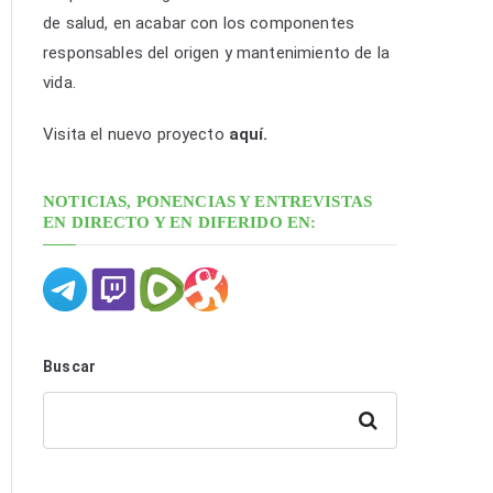
p
de salud, en acabar con los componentes
o
responsables del origen y mantenimiento de la
r
vida.
f
e
Visita el nuevo proyecto
aquí.
c
h
NOTICIAS, PONENCIAS Y ENTREVISTAS
a
EN DIRECTO Y EN DIFERIDO EN:
y
c
a
t
e
Buscar
g
o
Buscar
r
í