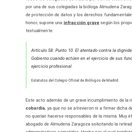
por una de sus colegiadas la bióloga Almudena Zarago
de protección de datos y los derechos fundamentales 
honor, supone una
infracción grave
según los propio
textualmente:
Artículo 58. Punto 10. El atentado contra la digni
Gobierno cuando actúen en el ejercicio de sus fu
ejercicio profesional.
Estatutos del Colegio Oficial de Biólogos de Madrid.
Este acto además de un grave incumplimiento de la n
cobardía
, ya que no se atrevieron ni a firmar dicha d
no querían hacerse responsables de la misma. Muy é
abogado de Almudena Zaragoza solicitando la retirada 
administrativas cometidas. Hecho por el cual tambi