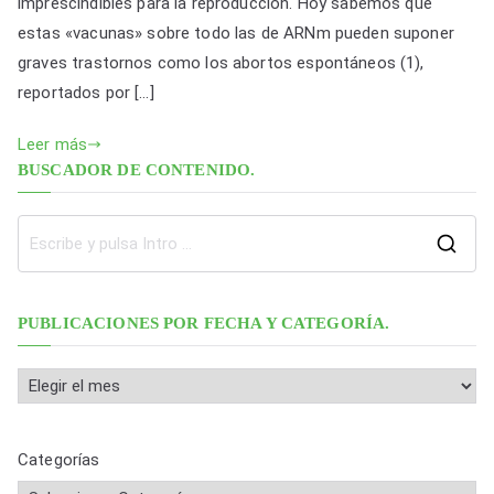
imprescindibles para la reproducción. Hoy sabemos que
n
m
o
p
las
estas «vacunas» sobre todo las de ARNm pueden suponer
«vacunas»
k
o
p
graves trastornos como los abortos espontáneos (1),
COVID19.
reportados por […]
k
Leer más
BUSCADOR DE CONTENIDO.
B
u
s
PUBLICACIONES POR FECHA Y CATEGORÍA.
c
a
P
r
u
:
b
Categorías
l