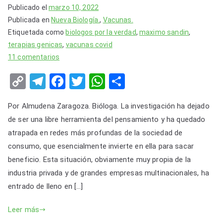
Publicado el
marzo 10, 2022
Publicada en
Nueva Biología.
,
Vacunas.
Etiquetada como
biologos por la verdad
,
maximo sandin
,
terapias genicas
,
vacunas covid
en
11 comentarios
La
C
T
F
T
W
S
Ciencia
o
el
a
wi
h
h
vendida
Por Almudena Zaragoza. Bióloga. La investigación ha dejado
a
p
e
c
tt
at
ar
los
de ser una libre herramienta del pensamiento y ha quedado
y
gr
e
er
s
e
intereses
atrapada en redes más profundas de la sociedad de
Li
a
b
A
económicos.
consumo, que esencialmente invierte en ella para sacar
n
m
o
p
beneficio. Esta situación, obviamente muy propia de la
k
o
p
industria privada y de grandes empresas multinacionales, ha
entrado de lleno en […]
k
Leer más