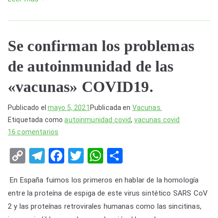
vacunas
experimentales
COVID
Se confirman los problemas
19.
de autoinmunidad de las
«vacunas» COVID19.
Publicado el
mayo 5, 2021
Publicada en
Vacunas.
Etiquetada como
autoinmunidad covid
,
vacunas covid
en
16 comentarios
Se
C
T
F
T
W
S
confirman
o
el
a
wi
h
h
los
En España fuimos los primeros en hablar de la homología
problemas
p
e
c
tt
at
ar
de
entre la proteína de espiga de este virus sintético SARS CoV
y
gr
e
er
s
e
autoinmunidad
2 y las proteínas retrovirales humanas como las sincitinas,
Li
a
b
A
de