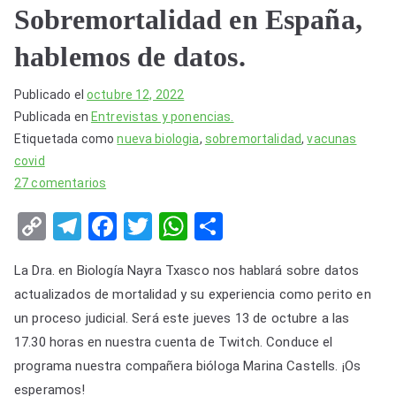
Sobremortalidad en España,
hablemos de datos.
Publicado el
octubre 12, 2022
Publicada en
Entrevistas y ponencias.
Etiquetada como
nueva biologia
,
sobremortalidad
,
vacunas
covid
en
27 comentarios
Sobremortalidad
C
T
F
T
W
S
en
o
el
a
wi
h
h
España,
La Dra. en Biología Nayra Txasco nos hablará sobre datos
hablemos
p
e
c
tt
at
ar
de
actualizados de mortalidad y su experiencia como perito en
y
gr
e
er
s
e
datos.
un proceso judicial. Será este jueves 13 de octubre a las
Li
a
b
A
17.30 horas en nuestra cuenta de Twitch. Conduce el
n
m
o
p
programa nuestra compañera bióloga Marina Castells. ¡Os
k
o
p
esperamos!