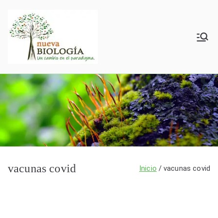
Saltar
al
contenido
Nueva
BxV
Biología
vacunas covid
Inicio
vacunas covid