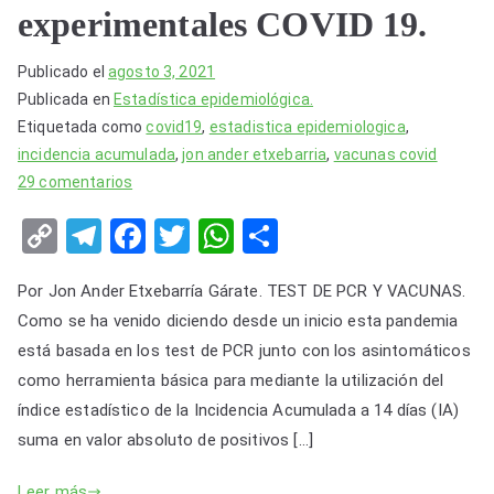
experimentales COVID 19.
Publicado el
agosto 3, 2021
Publicada en
Estadística epidemiológica.
Etiquetada como
covid19
,
estadistica epidemiologica
,
incidencia acumulada
,
jon ander etxebarria
,
vacunas covid
en
29 comentarios
Cómo
C
T
F
T
W
S
crear
o
el
a
wi
h
h
olas
Por Jon Ander Etxebarría Gárate. TEST DE PCR Y VACUNAS.
y
p
e
c
tt
at
ar
enmascarar
Como se ha venido diciendo desde un inicio esta pandemia
y
gr
e
er
s
e
los
está basada en los test de PCR junto con los asintomáticos
Li
a
b
A
graves
como herramienta básica para mediante la utilización del
n
m
o
p
efectos
índice estadístico de la Incidencia Acumulada a 14 días (IA)
adversos
k
o
p
suma en valor absoluto de positivos […]
de
k
las
Leer más