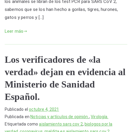
Li
a
b
A
los animales se libran de los test PCR para SARS CoV 2,
n
m
o
p
portadores
sabemos que se los han hecho a gorilas, tigres, hurones,
del
k
o
p
gatos y perros y […]
virus
k
SARS
Leer más
CoV
2?
Los verificadores de «la
verdad» dejan en evidencia al
Ministerio de Sanidad
Español.
Publicado el
octubre 4, 2021
Publicada en
Noticias y artículos de opinión.
,
Virología.
Etiquetada como
aislamiento sars cov 2
,
biologos por la
verdad
,
coronavirus
,
maldita.es aislamiento sars cov 2
,