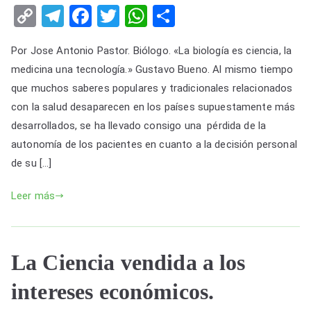
C
T
F
T
W
S
LOS
o
el
a
wi
h
h
BIÓLOGOS
Por Jose Antonio Pastor. Biólogo. «La biología es ciencia, la
SIN
p
e
c
tt
at
ar
CONFLICTO
medicina una tecnología.» Gustavo Bueno. Al mismo tiempo
y
gr
e
er
s
e
DE
que muchos saberes populares y tradicionales relacionados
Li
a
b
A
INTERESES,
con la salud desaparecen en los países supuestamente más
n
m
o
p
DE
desarrollados, se ha llevado consigo una pérdida de la
LA
k
o
p
autonomía de los pacientes en cuanto a la decisión personal
VIDA
de su […]
k
MEDICALIZADA.
Leer más
La Ciencia vendida a los
intereses económicos.