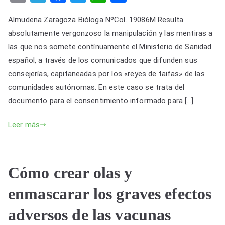
o
el
a
wi
h
h
en
Almudena Zaragoza Bióloga NºCol. 19086M Resulta
los
p
e
c
tt
at
ar
documentos
absolutamente vergonzoso la manipulación y las mentiras a
y
gr
e
er
s
e
para
las que nos somete contínuamente el Ministerio de Sanidad
Li
a
b
A
el
español, a través de los comunicados que difunden sus
n
m
o
p
consentimiento
consejerías, capitaneadas por los «reyes de taifas» de las
informado
k
o
p
comunidades autónomas. En este caso se trata del
de
documento para el consentimiento informado para […]
k
vacunación
a
Leer más
menores,
difundidos
por
Cómo crear olas y
las
consejerías
enmascarar los graves efectos
de
sanidad
adversos de las vacunas
españolas.