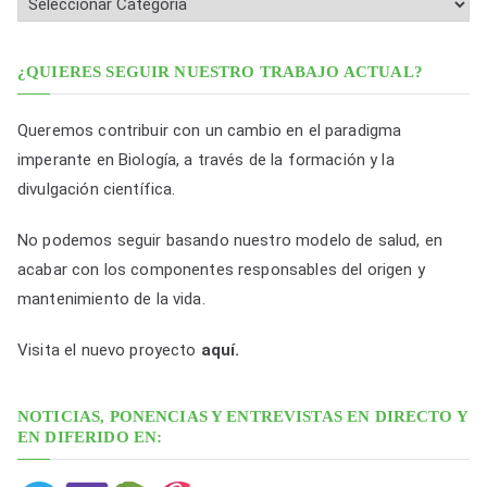
i
c
a
¿QUIERES SEGUIR NUESTRO TRABAJO ACTUAL?
c
i
Queremos contribuir con un cambio en el paradigma
o
imperante en Biología, a través de la formación y la
n
divulgación científica.
e
No podemos seguir basando nuestro modelo de salud, en
s
acabar con los componentes responsables del origen y
p
mantenimiento de la vida.
o
r
Visita el nuevo proyecto
aquí.
f
e
NOTICIAS, PONENCIAS Y ENTREVISTAS EN DIRECTO Y
c
EN DIFERIDO EN:
h
a