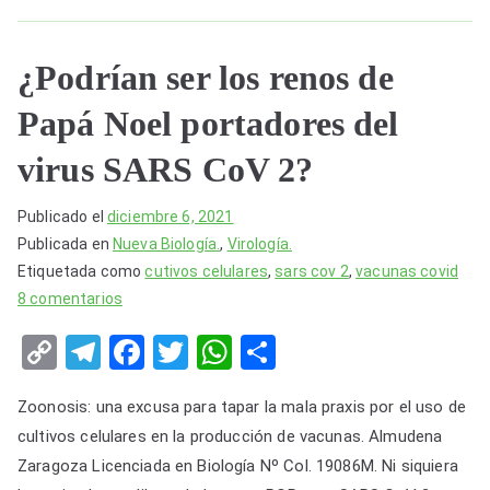
¿Podrían ser los renos de
Papá Noel portadores del
virus SARS CoV 2?
Publicado el
diciembre 6, 2021
Publicada en
Nueva Biología.
,
Virología.
Etiquetada como
cutivos celulares
,
sars cov 2
,
vacunas covid
en
8 comentarios
¿Podrían
C
T
F
T
W
S
ser
o
el
a
wi
h
h
los
Zoonosis: una excusa para tapar la mala praxis por el uso de
renos
p
e
c
tt
at
ar
de
cultivos celulares en la producción de vacunas. Almudena
y
gr
e
er
s
e
Papá
Zaragoza Licenciada en Biología Nº Col. 19086M. Ni siquiera
Noel