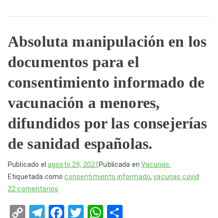
Absoluta manipulación en los
documentos para el
consentimiento informado de
vacunación a menores,
difundidos por las consejerías
de sanidad españolas.
Publicado el
agosto 29, 2021
Publicada en
Vacunas.
Etiquetada como
consentimiento informado
,
vacunas covid
en
22 comentarios
Absoluta
C
T
F
T
W
S
manipulación